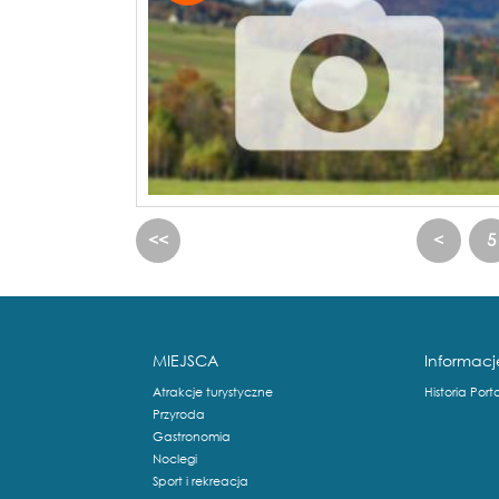
<<
<
5
MIEJSCA
Informacj
Atrakcje turystyczne
Historia Port
Przyroda
Gastronomia
Noclegi
Sport i rekreacja