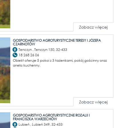
Zobacz więcej
GOSPODARSTWO AGROTURYSTYCZNE TERESY I JÓZEFA
CZARNOTÓW
Tenczyn , Tenczyn 150, 32-433
18 268 26 06
Obiekt oferuje 5 pokoi z 3 łazienkami, pokój gościnny oraz
aneks kuchenny.
Zobacz więcej
GOSPODARSTWO AGROTURYSTYCZNE ROZALII I
FRANCISZKA WARZECHÓW
Lubień , Lubień 349, 32-433