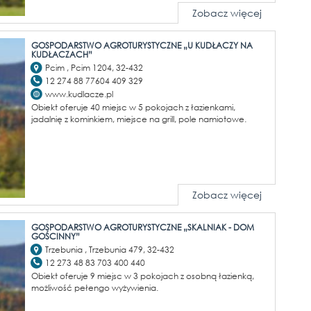
Zobacz więcej
GOSPODARSTWO AGROTURYSTYCZNE „U KUDŁACZY NA
KUDŁACZACH”
Pcim , Pcim 1204, 32-432
12 274 88 77604 409 329
www.kudlacze.pl
Obiekt oferuje 40 miejsc w 5 pokojach z łazienkami,
jadalnię z kominkiem, miejsce na grill, pole namiotowe.
Zobacz więcej
GOSPODARSTWO AGROTURYSTYCZNE „SKALNIAK - DOM
GOŚCINNY”
Trzebunia , Trzebunia 479, 32-432
12 273 48 83 703 400 440
Obiekt oferuje 9 miejsc w 3 pokojach z osobną łazienką,
możliwość pełengo wyżywienia.