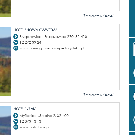
Zobacz więcej
HOTEL "NOWA GAWĘDA"
Brzączowice , Brzączowice 270, 32-410
12 272 39 24
www.nowagaweda.superturystyka.pl
Zobacz więcej
HOTEL "KRAK"
Myślenice , Szkolna 2, 32-400
12 373 13 13
www.hotelkrak.pl