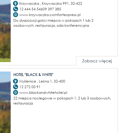
Krzywaczka , Krzywaczka 991, 32-422
12 444 54 54609 397 385
www.krzywaczka.comfortexpress.pl
Do dyspozycji gości miejsca w pokojach 1 lub 2
osobowych, restauracja, sala konferencyjna
Zobacz więcej
HOTEL "BLACK & WHITE"
Myślenice , Leśna 1, 32-400
12 272 00 91
www.blackandwhitehotel.pl
22 miejsca noclegowe w pokojach 1, 2 lub 3 osobowych,
restauracja