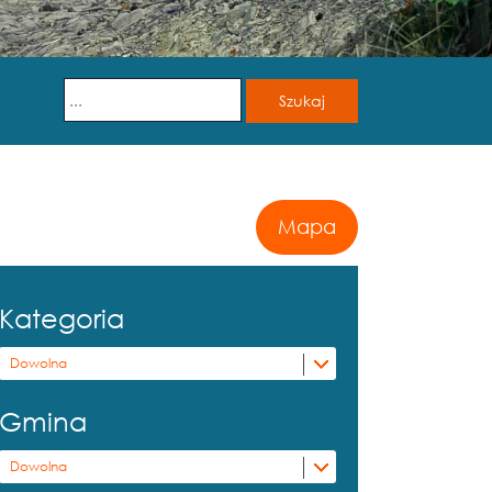
Mapa
Kategoria
Dowolna
Gmina
Dowolna