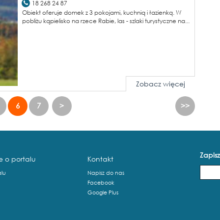
18 268 24 87
Obiekt oferuje domek z 3 pokojami, kuchnią i łazienką. W
pobliżu kąpielisko na rzece Rabie, las - szlaki turystyczne na...
Zobacz więcej
6
7
>
>>
Zapisz
e o portalu
Kontakt
alu
Napisz do nas
Facebook
Google Plus