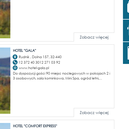
Zobacz więcej
HOTEL "GALA"
Rudnik , Dolna 157, 32-440
12 372 40 3012 271 03 92
www.hotel-gala.pl
Do dyspozycji gości 90 miejsc noclegowych w pokojach 2 i
3 osobowych, sala kominkowa, Mini Spa, ogród letni,...
Zobacz więcej
HOTEL "COMFORT EXPRESS"