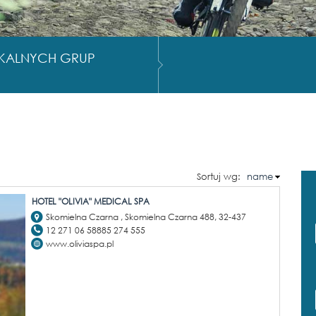
OKALNYCH GRUP
Sortuj wg:
name
HOTEL "OLIVIA" MEDICAL SPA
Skomielna Czarna , Skomielna Czarna 488, 32-437
12 271 06 58885 274 555
www.oliviaspa.pl