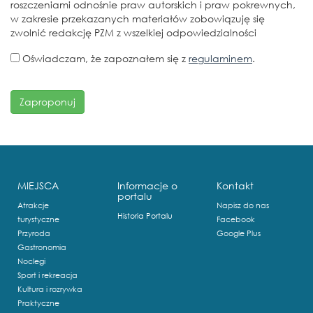
roszczeniami odnośnie praw autorskich i praw pokrewnych,
w zakresie przekazanych materiałów zobowiązuję się
zwolnić redakcję PZM z wszelkiej odpowiedzialności
Oświadczam, że zapoznałem się z
regulaminem
.
MIEJSCA
Informacje o
Kontakt
portalu
Atrakcje
Napisz do nas
Historia Portalu
turystyczne
Facebook
Przyroda
Google Plus
Gastronomia
Noclegi
Sport i rekreacja
Kultura i rozrywka
Praktyczne