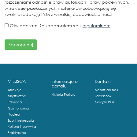
roszczeniami odnośnie praw autorskich i praw pokrewnych,
w zakresie przekazanych materiałów zobowiązuję się
zwolnić redakcję PZM z wszelkiej odpowiedzialności
Oświadczam, że zapoznałem się z
regulaminem
.
MIEJSCA
Informacje o
Kontakt
portalu
Atrakcje
Napisz do nas
Historia Portalu
turystyczne
Facebook
Przyroda
Google Plus
Gastronomia
Noclegi
Sport i rekreacja
Kultura i rozrywka
Praktyczne