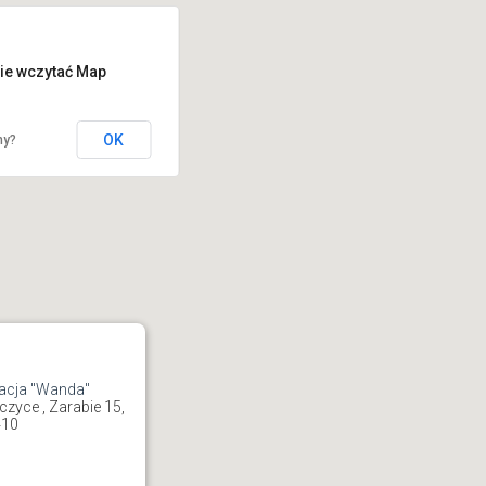
ie wczytać Map
OK
ny?
acja "Wanda"
zyce , Zarabie 15,
410