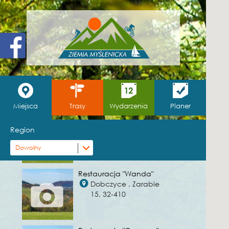
Hotel "Olivia" Medical Spa
Skomielna Czarna ,
Skomielna Czarna 488,
32-437
Pensjonat "Kamienne
Schodki"
Myślenice , Parkowa
46, 32-400
Miejsca
Trasy
Wydarzenia
Planer
Zajazd "Pod Wozem"
Krzczonów , Krzczonów
Region
349, 32-435
Dowolny
Restauracja "Wanda"
Dobczyce , Zarabie
15, 32-410