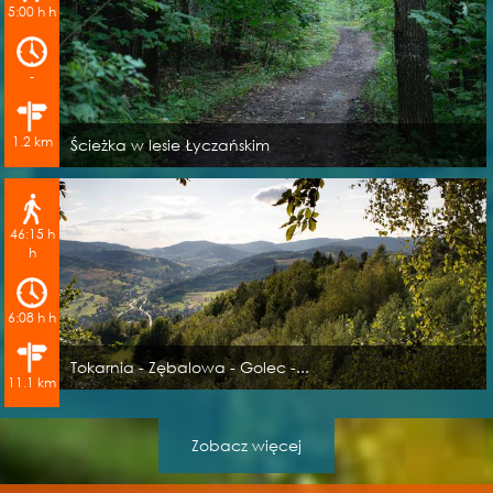
5:00 h h
-
1.2 km
Ścieżka w lesie Łyczańskim
46:15 h
h
6:08 h h
Tokarnia - Zębalowa - Golec -...
11.1 km
Zobacz więcej