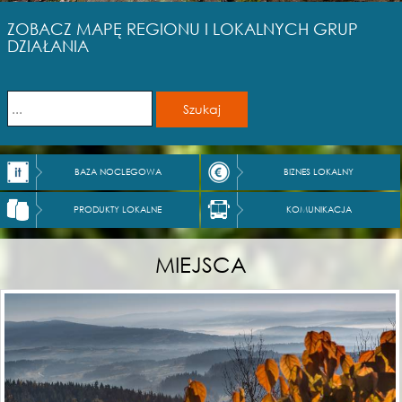
ZOBACZ MAPĘ REGIONU I LOKALNYCH GRUP
DZIAŁANIA
BAZA NOCLEGOWA
BIZNES LOKALNY
PRODUKTY LOKALNE
KOMUNIKACJA
MIEJSCA