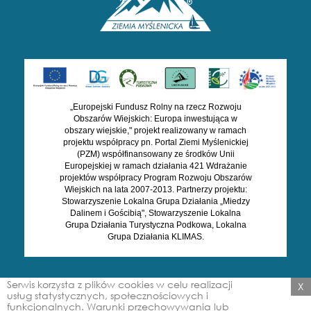
„Europejski Fundusz Rolny na rzecz Rozwoju
Obszarów Wiejskich: Europa inwestująca w
obszary wiejskie," projekt realizowany w ramach
projektu współpracy pn. Portal Ziemi Myślenickiej
(PZM) współfinansowany ze środków Unii
Europejskiej w ramach działania 421 Wdrażanie
projektów współpracy Program Rozwoju Obszarów
Wiejskich na lata 2007-2013. Partnerzy projektu:
Stowarzyszenie Lokalna Grupa Działania „Miedzy
Dalinem i Gościbią", Stowarzyszenie Lokalna
Grupa Działania Turystyczna Podkowa, Lokalna
Grupa Działania KLIMAS.
Serwis korzysta z plików cookies w celu realizacji
X
All Right Reserved. ZIEMIA
Stworzone przez
Amistad.pl
usług statystycznych, społecznościowych i
MYŚLENICKA 2026
funkcjonalnych. Warunki przechowywania lub