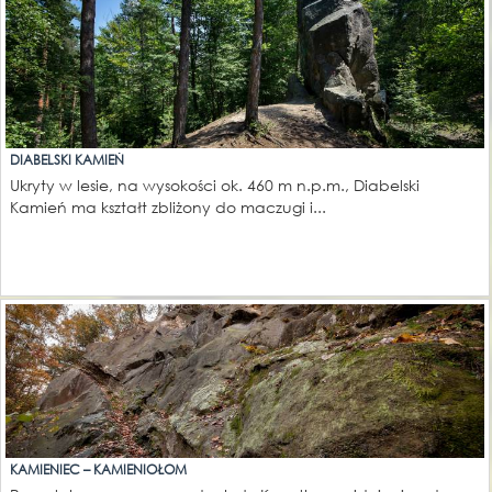
DIABELSKI KAMIEŃ
Ukryty w lesie, na wysokości ok. 460 m n.p.m., Diabelski
Kamień ma kształt zbliżony do maczugi i...
KAMIENIEC – KAMIENIOŁOM