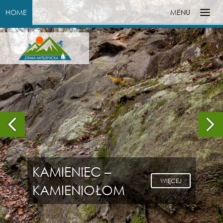
HOME
MENU
PUNKT
WIDOKOWY
GROŃ W
WIĘCEJ
SKOMIELNEJ
CZARNEJ