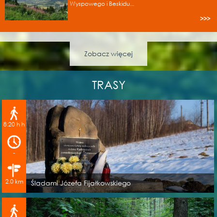
Wyspowego i Beskidu...
>>>
Zobacz więcej
TRASY
8:20 h h
-
2.0 km
Śladami Józefa Fijałkowskiego