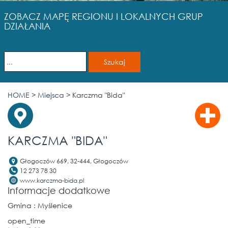
ZOBACZ MAPĘ REGIONU I LOKALNYCH GRUP
DZIAŁANIA
HOME
>
Miejsca
>
Karczma "Bida"
KARCZMA "BIDA"
Głogoczów 669, 32-444, Głogoczów
12 273 78 30
www.karczma-bida.pl
Informacje dodatkowe
Gmina
: Myślenice
open_time