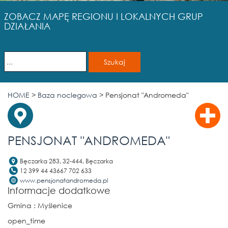
ZOBACZ MAPĘ REGIONU I LOKALNYCH GRUP
DZIAŁANIA
HOME
>
Baza noclegowa
>
Pensjonat "Andromeda"
PENSJONAT "ANDROMEDA"
Bęczarka 283, 32-444, Bęczarka
12 399 44 43667 702 633
www.pensjonatandromeda.pl
Informacje dodatkowe
Gmina
: Myślenice
open_time