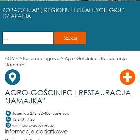
ZOBACZ MAPĘ REGIONU I LOKALNYCH GRUP
DZIAŁANIA
HOME
>
Baza noclegowa
>
Agro-Gościniec i Restauracja
"Jamajka"
AGRO-GOŚCINIEC I RESTAURACJA
"JAMAJKA"
Jasienica 272, 32-400, Jasienica
12 273 17 28
www.agro-gosciniec.pl
Informacje dodatkowe