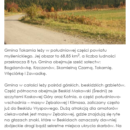
Gmina Tokarnia leży w południowej części powiatu
2
myślenickiego. Jej obszar to 68,85 km
, a liczba ludności
przekracza 8 tys. Gmina obejmuje sześć sołectw:
Bogdanówkę, Krzczonów, Skomielną Czarną, Tokarnię,
Więciórkę i Zawadkę.
Gmina w całości leży pośród górskich, beskidzkich grzbietów.
Część północna obejmuje Beskid Makowski (Średni) ze
szczytami Koskowej Góry oraz Kotnia, a część południowo-
wschodnia – masyw Zębalowej i Klimasa, zaliczany często
już do Beskidu Wyspowego. Dużą atrakcją dla amatorów
ciekawostek jest masyw Zębalowej, gdzie znajdują się ryte
na głazach znaki, które w Beskidach oznaczały dawniej
zbójeckie drogi bądź sekretne miejsca ukrycia skarbów. Na