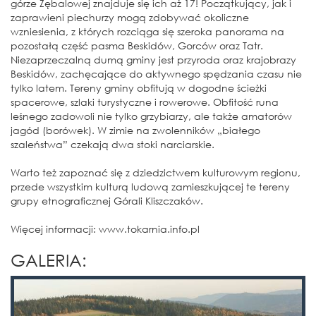
górze Zębalowej znajduje się ich aż 17! Początkujący, jak i
zaprawieni piechurzy mogą zdobywać okoliczne
wzniesienia, z których rozciąga się szeroka panorama na
pozostałą część pasma Beskidów, Gorców oraz Tatr.
Niezaprzeczalną dumą gminy jest przyroda oraz krajobrazy
Beskidów, zachęcające do aktywnego spędzania czasu nie
tylko latem. Tereny gminy obfitują w dogodne ścieżki
spacerowe, szlaki turystyczne i rowerowe. Obfitość runa
leśnego zadowoli nie tylko grzybiarzy, ale także amatorów
jagód (borówek). W zimie na zwolenników „białego
szaleństwa” czekają dwa stoki narciarskie.
Warto też zapoznać się z dziedzictwem kulturowym regionu,
przede wszystkim kulturą ludową zamieszkującej te tereny
grupy etnograficznej Górali Kliszczaków.
Więcej informacji: www.tokarnia.info.pl
GALERIA: