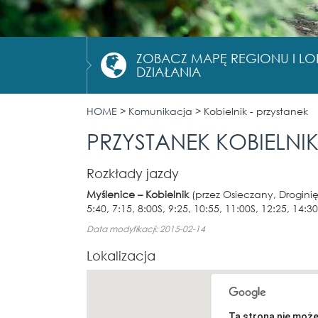
ZOBACZ MAPĘ REGIONU I L
DZIAŁANIA
HOME
>
Komunikacja
>
Kobielnik - przystanek
PRZYSTANEK KOBIELNIK
Rozkłady jazdy
Myślenice – Kobielnik
(przez Osieczany, Droginię
5:40, 7:15, 8:00S, 9:25, 10:55, 11:00S, 12:25, 14:3
Data modyfikacji: 2015-02-14
Lokalizacja
Ta strona nie moż