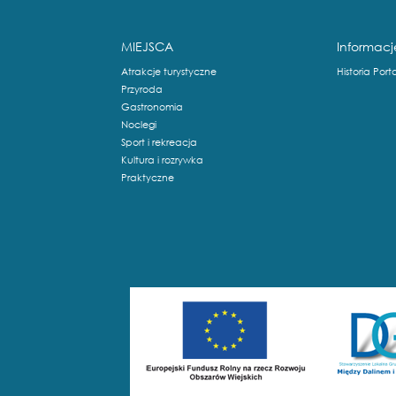
MIEJSCA
Informacj
Atrakcje turystyczne
Historia Port
Przyroda
Gastronomia
Noclegi
Sport i rekreacja
Kultura i rozrywka
Praktyczne