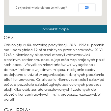
OK
Czy jesteś właścicielem tej witryny?
powiększ mapę
OPIS:
Odsłonięty w 50. rocznicę pacyfikacji, 20 VI 1993 r., pomnik
ma upamiętniać 19 ofiar zabitych przez hitlerowców 20 VI
1943 r. Niemieccy okupanci otoczyli wówczas wieś
szczelnym kordonem, poszukując osób wspierających polski
ruch oporu. Wszystkich mieszkańców wsi wypędzono z
domów i zebrano w jednym miejscu, następnie osoby
podejrzane o udział w organizacjach zbrojnych podziemia
bito i torturowano. Ostatecznie Niemcy rozstrzelali dziewięć
osób, a pozostałe dziesięć zginęło zastrzelonych podczas
akcji. Kilka osób zostało aresztowanych i zesłanych do
obozów koncentracyjnych, m.in. proboszcz krzeczowskiej
parafii.
GALERIA: