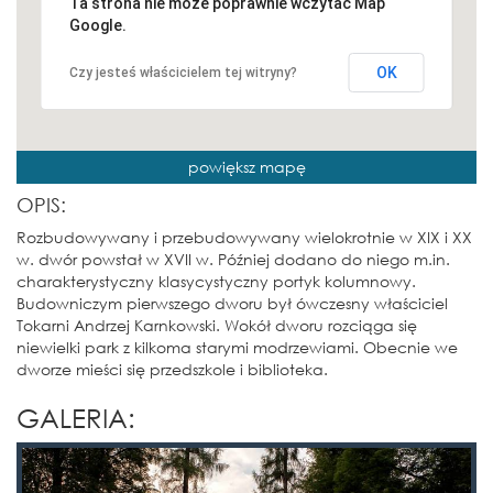
Ta strona nie może poprawnie wczytać Map
Google.
OK
Czy jesteś właścicielem tej witryny?
powiększ mapę
OPIS:
Rozbudowywany i przebudowywany wielokrotnie w XIX i XX
w. dwór powstał w XVII w. Później dodano do niego m.in.
charakterystyczny klasycystyczny portyk kolumnowy.
Budowniczym pierwszego dworu był ówczesny właściciel
Tokarni Andrzej Karnkowski. Wokół dworu rozciąga się
niewielki park z kilkoma starymi modrzewiami. Obecnie we
dworze mieści się przedszkole i biblioteka.
GALERIA: