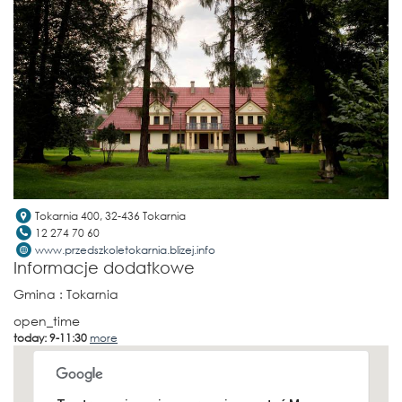
Tokarnia 400, 32-436 Tokarnia
12 274 70 60
www.przedszkoletokarnia.blizej.info
Informacje dodatkowe
Gmina
: Tokarnia
open_time
today: 9-11:30
more