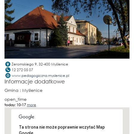
Żeromskiego 9, 32-400 Myślenice
12 272 05 07
www.pedagogiczna.myslenice.pl
Informacje dodatkowe
Gmina
: Myślenice
open_time
today: 10-17
more
Ta strona nie może poprawnie wczytać Map
Google.