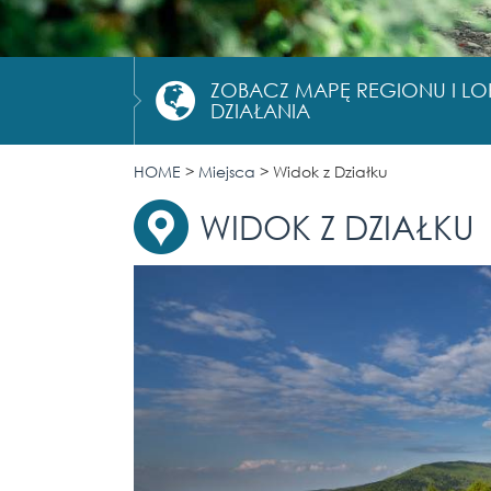
ZOBACZ MAPĘ REGIONU I L
DZIAŁANIA
HOME
>
Miejsca
>
Widok z Działku
WIDOK Z DZIAŁKU