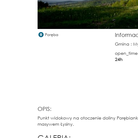
Informa
Poręba
Gmina
: M
open_time
24h
OPIS:
Punkt widokowy na otoczenie doliny Porębianki
masywem Łysiny.
GALERIA: