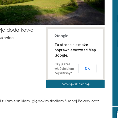
cje dodatkowe
yślenice
Ta strona nie może
poprawnie wczytać Map
Google.
Czy jesteś
OK
właścicielem
tej witryny?
powiększ mapę
 z Kamiennikiem, głębokim siodłem Suchej Polany oraz