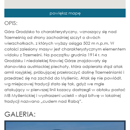
powiększ mapę
OPIS:
Góra Grodzisko to charakterystyczny, wznoszący się nad
Trzemeśnią od strony zachodniej szczyt o dwóch
wierzchołkach, z których wyższy osiąga 502 m n.p.m. W
całości zalesiony masyw jest charakterystycznym elementem
widoku z Trzemeśni. Na początku grudnia 1914 r. na
Grodzisku i niedalekiej Krowiej Górze znajdowały się
stanowiska austriackiej piechoty, która odpierała stąd atak
armii rosyjskiej, próbującej przekroczyć dolinę Trzemeśnianki i
przedrzeć się na zachód do Myślenic. Atak się nie powiódł,
wg miejscowej tradycji stało się tak, gdyż we mgle
atakujący w pierwszej linii kozacy dostrzegli w obłoku postać
MB Myślenickiej i wystraszeni uciekli – stąd bitwę w lokalnej
tradycji nazwano „cudem nad Rabą”.
GALERIA: