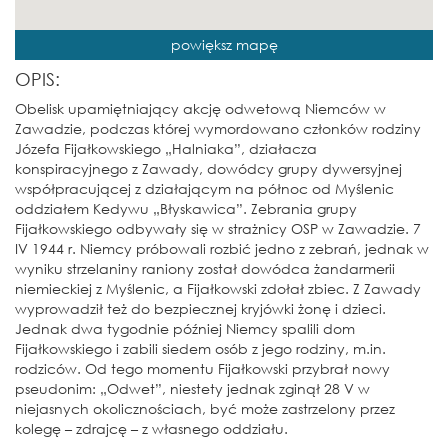
powiększ mapę
OPIS:
Obelisk upamiętniający akcję odwetową Niemców w
Zawadzie, podczas której wymordowano członków rodziny
Józefa Fijałkowskiego „Halniaka”, działacza
konspiracyjnego z Zawady, dowódcy grupy dywersyjnej
współpracującej z działającym na północ od Myślenic
oddziałem Kedywu „Błyskawica”. Zebrania grupy
Fijałkowskiego odbywały się w strażnicy OSP w Zawadzie. 7
IV 1944 r. Niemcy próbowali rozbić jedno z zebrań, jednak w
wyniku strzelaniny raniony został dowódca żandarmerii
niemieckiej z Myślenic, a Fijałkowski zdołał zbiec. Z Zawady
wyprowadził też do bezpiecznej kryjówki żonę i dzieci.
Jednak dwa tygodnie później Niemcy spalili dom
Fijałkowskiego i zabili siedem osób z jego rodziny, m.in.
rodziców. Od tego momentu Fijałkowski przybrał nowy
pseudonim: „Odwet”, niestety jednak zginął 28 V w
niejasnych okolicznościach, być może zastrzelony przez
kolegę – zdrajcę – z własnego oddziału.