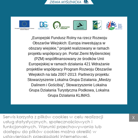
„Europejski Fundusz Rolny na rzecz Rozwoju
Obszarów Wiejskich: Europa inwestująca w
obszary wiejskie," projekt realizowany w ramach
projektu współpracy pn. Portal Ziemi Myślenickiej
(PZM) współfinansowany ze środków Unii
Europejskiej w ramach działania 421 Wdrażanie
projektów współpracy Program Rozwoju Obszarów
Wiejskich na lata 2007-2013. Partnerzy projektu:
Stowarzyszenie Lokalna Grupa Działania „Miedzy
Dalinem i Gościbią", Stowarzyszenie Lokalna
Grupa Działania Turystyczna Podkowa, Lokalna
Grupa Działania KLIMAS.
Serwis korzysta z plików cookies w celu realizacji
X
All Right Reserved. ZIEMIA
Stworzone przez
Amistad.pl
usług statystycznych, społecznościowych i
MYŚLENICKA 2026
funkcjonalnych. Warunki przechowywania lub
dostępu do plików cookies można określić w
ustawieniach przeglądarki internetowej.