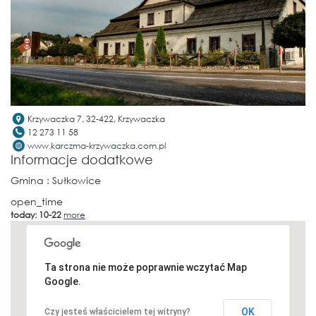
Krzywaczka 7, 32-422, Krzywaczka
12 273 11 58
www.karczma-krzywaczka.com.pl
Informacje dodatkowe
Gmina
: Sułkowice
open_time
today: 10-22
more
Ta strona nie może poprawnie wczytać Map
Google.
OK
Czy jesteś właścicielem tej witryny?