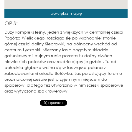
powiększ mapę
OPIS:
Duży kompleks leśny, jeden z większych w centralnej części
Pogórza Wielickiego, rozciąga się po wschodniej stronie
górnej części doliny Sieprawki, na północny wschód od
centrum Łyczanki. Mieszany las o bogatym składzie
gatunkowym i bujnym runie porasta tu doliny dwóch
niewielkich potoków oraz rozdzielający je grzbiet. Tu od
południa głęboko wcina się w las wąska polana z
zabudowaniami osiedla Bułówka. Las porastający teren o
urozmaiconej rzeźbie jest przyjemnym miejscem do
spacerów, dlatego też utworzono w nim ścieżki spacerowe
oraz wytyczono szlak rowerowy.