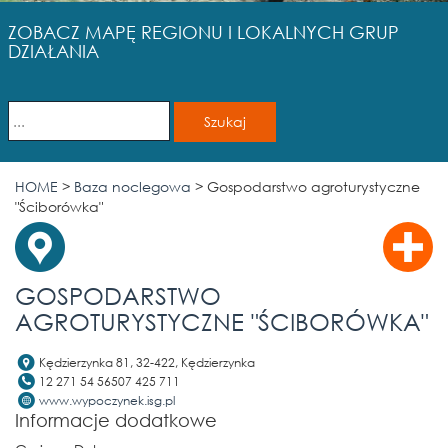
ZOBACZ MAPĘ REGIONU I LOKALNYCH GRUP
DZIAŁANIA
HOME
>
Baza noclegowa
>
Gospodarstwo agroturystyczne
"Ściborówka"
GOSPODARSTWO
AGROTURYSTYCZNE "ŚCIBORÓWKA"
Kędzierzynka 81, 32-422, Kędzierzynka
12 271 54 56507 425 711
www.wypoczynek.isg.pl
Informacje dodatkowe