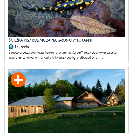
ŚCIEŻKA PRZYRODNICZA NA GRONIU W TOKARNI
Tokarnia
Ścieżka przyrodniczo-leśna „Tokarnia-Groń” przy czarnym szlaku
pieszym z Tokarni na Kotoń tworzy pętlę o długości ok....