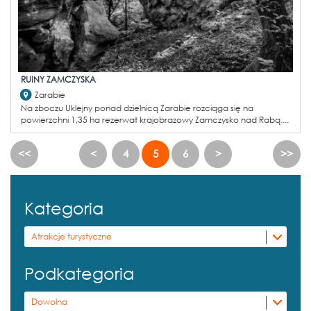
RUINY ZAMCZYSKA
Zarabie
Na zboczu Uklejny ponad dzielnicą Zarabie rozciąga się na
powierzchni 1,35 ha rezerwat krajobrazowy Zamczysko nad Rabą....
<<
<
4
5
6
>
>>
Kategoria
Atrakcje turystyczne
Podkategoria
Dowolna