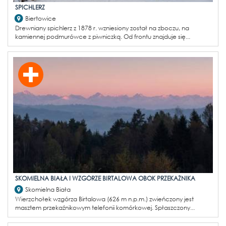
SPICHLERZ
Biertowice
Drewniany spichlerz z 1878 r. wzniesiony został na zboczu, na
kamiennej podmurówce z piwniczką. Od frontu znajduje się...
SKOMIELNA BIAŁA I WZGÓRZE BIRTALOWA OBOK PRZEKAŹNIKA
Skomielna Biała
Wierzchołek wzgórza Birtalowa (626 m n.p.m.) zwieńczony jest
masztem przekaźnikowym telefonii komórkowej. Spłaszczony...