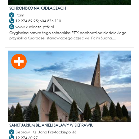
SCHRONISKO NA KUDŁACZACH
Pcim
12 274 89 95; 604 876 110
www.kudlacze.pttk.pl
Oryginalna nazwa tego schroniska PTTK pochodzi od niedalekiego
przysiółka Kudłacze, stanowiącego część wsi Pcim Sucha....
SANKTUARIUM BŁ. ANIELI SALAWY W SIEPRAWIU
Siepraw , Ks. Jana Przytockiego 33
12 274 60 97