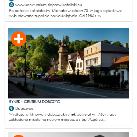
www.sanktuarium-siepraw.katolicki.eu
Po pożarze kościoła św. Michała w latach 70. w jego sąsiedztwie
wybudowano zupełnie nową świątynię. Od 1986 r. w...
RYNEK – CENTRUM DOBCZYC
Dobczyce
Wydłużony, klinowaty dobczycki rynek powstał w 1768 r., gdy
zakładano miasto na nowym miejscu, u stóp Wzgórza...