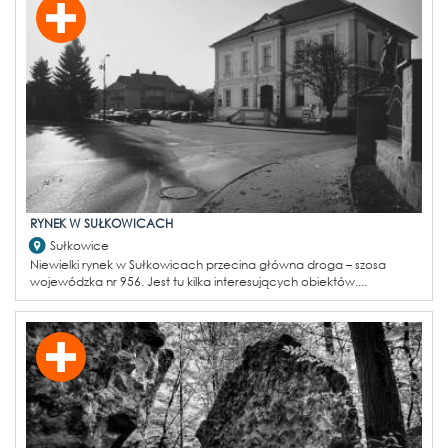
RYNEK W SUŁKOWICACH
Sułkowice
Niewielki rynek w Sułkowicach przecina główna droga – szosa
wojewódzka nr 956. Jest tu kilka interesujących obiektów....