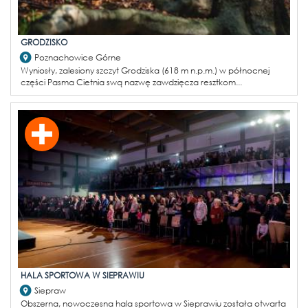
GRODZISKO
Poznachowice Górne
Wyniosły, zalesiony szczyt Grodziska (618 m n.p.m.) w północnej
części Pasma Cietnia swą nazwę zawdzięcza resztkom...
HALA SPORTOWA W SIEPRAWIU
Siepraw
Obszerna, nowoczesna hala sportowa w Sieprawiu została otwarta