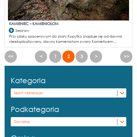
KAMIENIEC – KAMIENIOŁOM
Siepraw
Przy szlaku spacerowym do skały Kopytko znajduje się od dawna
nieeksploatowany, dawny kamieniołom zwany Kamieńcem....
<<
<
1
2
3
>
>>
Kategoria
Sport i rekreacja
Podkategoria
Dowolna