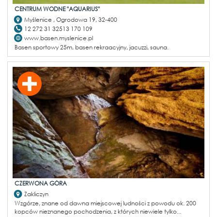
CENTRUM WODNE "AQUARIUS"
Myślenice , Ogrodowa 19, 32-400
12 272 31 32513 170 109
www.basen.myslenice.pl
Basen sportowy 25m, basen rekraacyjny, jacuzzi, sauna.
CZERWONA GÓRA
Zakliczyn
Wzgórze, znane od dawna miejscowej ludności z powodu ok. 200
kopców nieznanego pochodzenia, z których niewiele tylko...