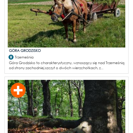
GÓRA GRODZISKO
Trzemeśnia
Góra Grodzisko to charakterystyczny, wznoszący się nad Trzemeśnią
od strony zachodniej szczyt o dwóch wierzchołkach, z...